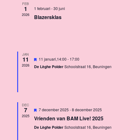
l
t
FEB
1
1 februari
-
30 juni
e
e
2026
Blazersklas
e
r
n
e
e
d
n
JAN
d
11
U
e
11 januari,14:00
-
17:00
i
2026
a
De Lèghe Polder
Schoolstraat 16, Beuningen
t
g
t
r
e
u
l
i
v
m
c
.
h
t
DEC
a
7
U
7 december 2025
-
8 december 2025
i
2025
Vrienden van BAM Live! 2025
t
n
g
De Lèghe Polder
Schoolstraat 16, Beuningen
e
l
i