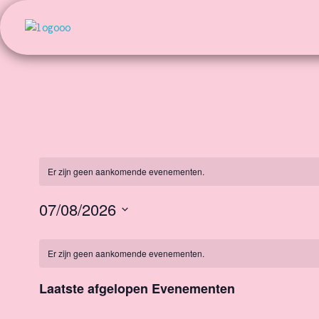
Kunst en Volharding
Er zijn geen aankomende evenementen.
07/08/2026
S
K
e
Er zijn geen aankomende evenementen.
l
a
e
Laatste afgelopen Evenementen
c