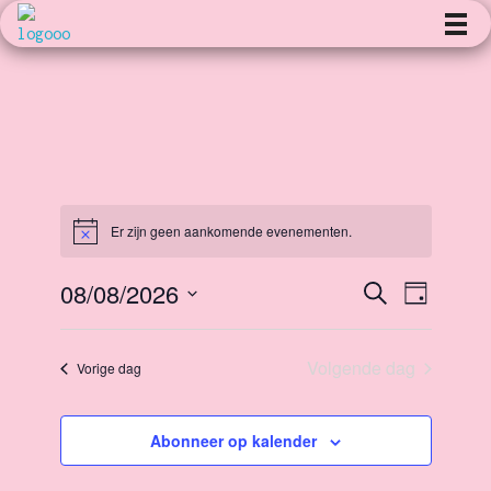
Kunst en Volharding
Er zijn geen aankomende evenementen.
B
e
r
08/08/2026
E
Z
i
E
D
c
o
a
S
h
e
g
t
v
k
v
e
Volgende dag
e
Vorige dag
l
n
e
e
e
c
Abonneer op kalender
n
n
t