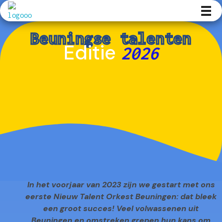
Kunst en Volharding
Beuningse talenten
Editie
2026
In het voorjaar van 2023 zijn we gestart met ons
eerste Nieuw Talent Orkest Beuningen: dat bleek
een groot succes! Veel volwassenen uit
Beuningen en omstreken grepen hun kans om