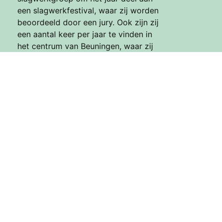
een slagwerkfestival, waar zij worden
beoordeeld door een jury. Ook zijn zij
een aantal keer per jaar te vinden in
het centrum van Beuningen, waar zij
een openluchtconcert organiseren.
Volg ons
Dirigent
slagwerk
Sinds september 2022 staat
de slagwerkgroep onder leiding van Hans van
de Moosdijk. Hans begon op 10-jarige leeftijd
met zijn eerste slagwerklessen en heeft
sindsdien een indrukwekkende muzikale
carrière opgebouwd. Na zijn middelbare