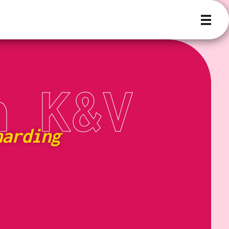
n K&V
harding