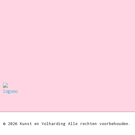
Kunst en Volharding
© 2026 Kunst en Volharding Alle rechten voorbehouden.