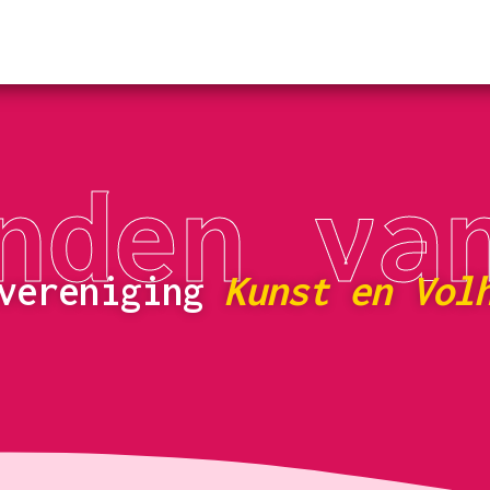
nden va
kvereniging
Kunst en Vol