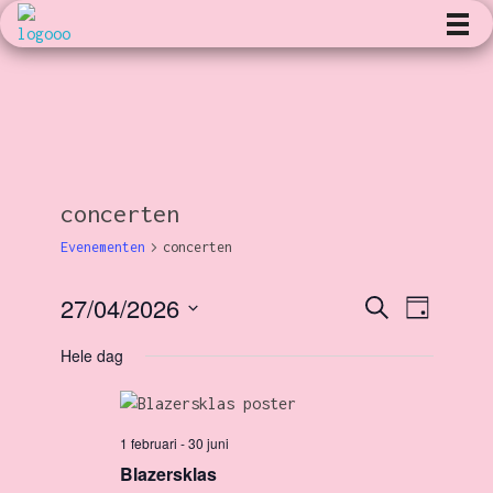
Kunst en Volharding
concerten
Evenementen
concerten
27/04/2026
E
Z
E
D
o
a
S
e
g
Hele dag
v
k
v
e
e
l
n
e
e
e
1 februari
-
30 juni
c
n
n
Blazersklas
t