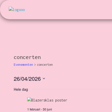
Kunst en Volharding
concerten
Evenementen
concerten
26/04/2026
S
Hele dag
e
l
e
1 februari
-
30 juni
c