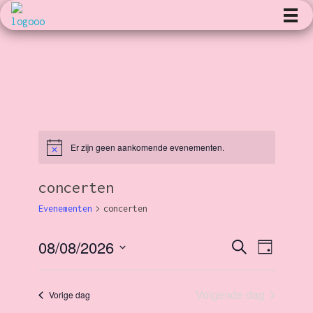
Kunst en Volharding
Er zijn geen aankomende evenementen.
B
e
r
concerten
i
c
h
Evenementen
concerten
t
08/08/2026
E
Z
E
D
o
a
S
e
g
v
k
v
e
Volgende dag
e
Vorige dag
l
n