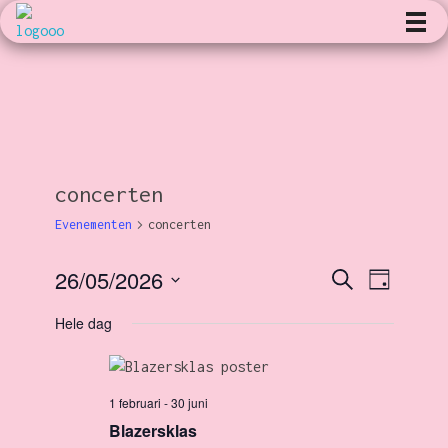
Kunst en Volharding
concerten
Evenementen
concerten
26/05/2026
E
Z
E
D
o
a
S
e
g
Hele dag
v
k
v
e
e
l
n
e
e
e
1 februari
-
30 juni
c
n
n
Blazersklas
t