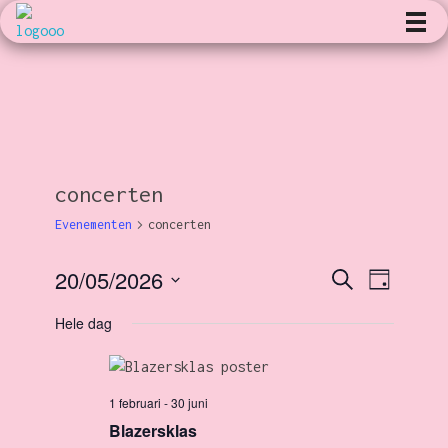
Kunst en Volharding
concerten
Evenementen
concerten
20/05/2026
E
Z
E
D
o
a
S
e
g
Hele dag
v
k
v
e
e
l
n
e
e
e
1 februari
-
30 juni
c
n
n
Blazersklas
t