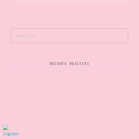
g
e
a
k
v
e
e
n
n
RECENTE REACTIES
e
n
n
a
w
v
e
i
e