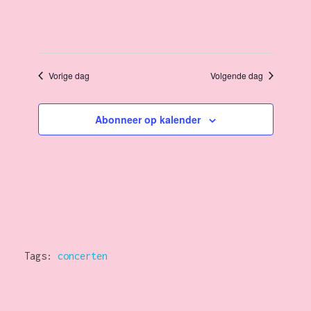
e
e
e
e
r
m
m
e
Vorige dag
Volgende dag
e
e
e
n
Abonneer op kalender
n
d
n
a
t
t
t
u
w
m
e
.
e
n
e
Tags:
concerten
Z
r
o