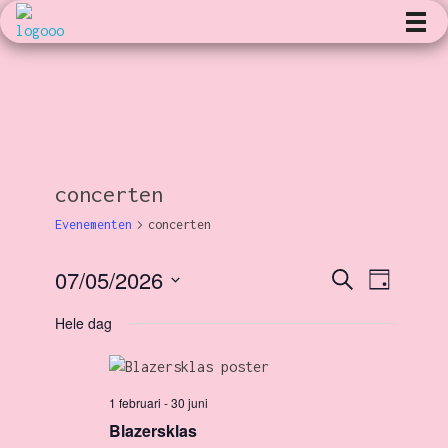
Kunst en Volharding
concerten
Evenementen
concerten
07/05/2026
E
Z
E
D
o
a
S
e
g
Hele dag
v
k
v
e
e
l
n
e
e
e
1 februari
-
30 juni
c
n
n
Blazersklas
t