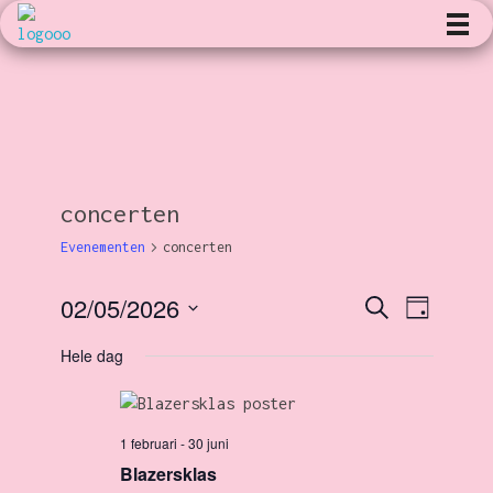
Kunst en Volharding
concerten
Evenementen
concerten
02/05/2026
E
Z
E
D
o
a
S
e
g
Hele dag
v
k
v
e
e
l
n
e
e
e
1 februari
-
30 juni
c
n
n
Blazersklas
t